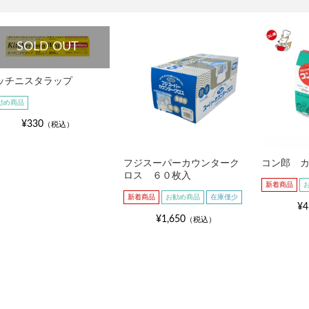
SOLD OUT
ッチニスタラップ
勧め商品
¥330
（税込）
フジスーパーカウンターク
コン郎 
ロス ６０枚入
新着商品
新着商品
お勧め商品
在庫僅少
¥4
¥1,650
（税込）