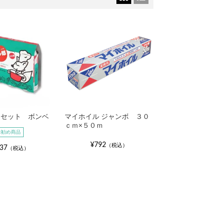
カセット ボンベ
マイホイル ジャンボ ３０
ｃｍ×５０ｍ
お勧め商品
¥792
（税込）
37
（税込）