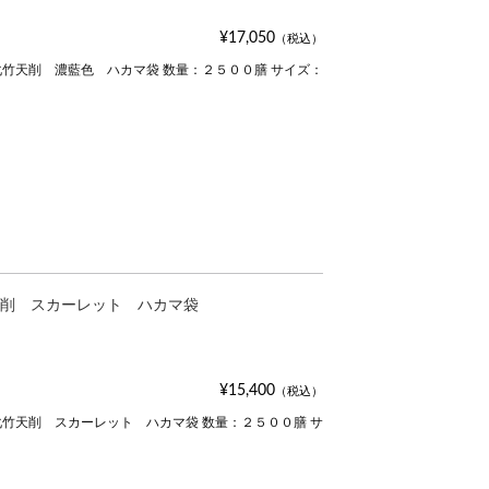
¥17,050
（税込）
竹天削 濃藍色 ハカマ袋 数量：２５００膳 サイズ：
削 スカーレット ハカマ袋
¥15,400
（税込）
竹天削 スカーレット ハカマ袋 数量：２５００膳 サ