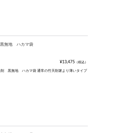
黒無地 ハカマ袋
¥13,475
（税込）
削 黒無地 ハカマ袋 通常の竹天削箸より薄いタイプ