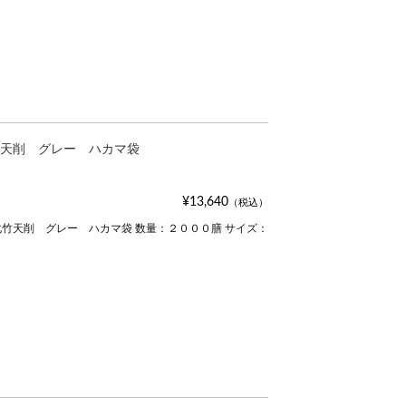
天削 グレー ハカマ袋
¥13,640
（税込）
竹天削 グレー ハカマ袋 数量：２０００膳 サイズ：