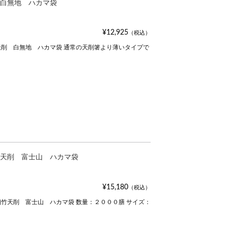
白無地 ハカマ袋
¥12,925
（税込）
削 白無地 ハカマ袋 通常の天削箸より薄いタイプで
天削 富士山 ハカマ袋
¥15,180
（税込）
竹天削 富士山 ハカマ袋 数量：２０００膳 サイズ：